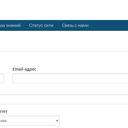
за знаний
Статус сети
Связь с нами
Email-адрес
тет