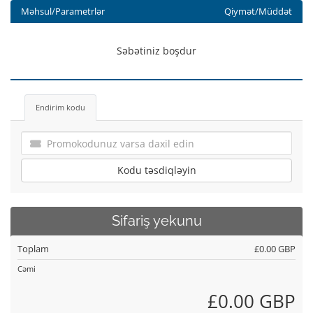
Məhsul/Parametrlər
Qiymət/Müddət
Səbətiniz boşdur
Endirim kodu
Kodu təsdiqləyin
Sifariş yekunu
Toplam
£0.00 GBP
Cəmi
£0.00 GBP